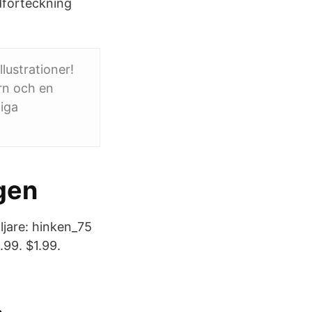
dförteckning
lustrationer!
arn och en
iga
gen
äljare: hinken_75
.99. $1.99.