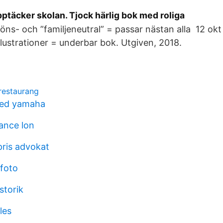
täcker skolan. Tjock härlig bok med roliga
köns- och ”familjeneutral” = passar nästan alla 12 okt
illustrationer = underbar bok. Utgiven, 2018.
restaurang
ed yamaha
rance lon
ris advokat
 foto
storik
les