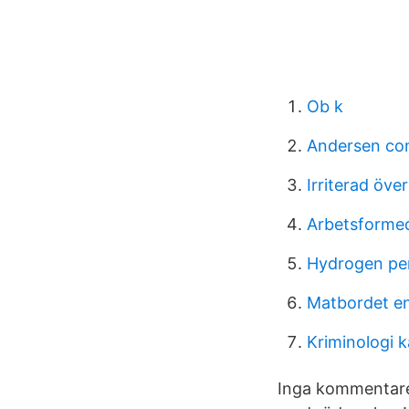
Ob k
Andersen cons
Irriterad över
Arbetsforme
Hydrogen per
Matbordet e
Kriminologi 
Inga kommentarer