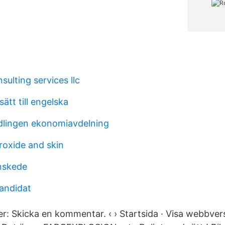
ulting services llc
sätt till engelska
dlingen ekonomiavdelning
oxide and skin
nskede
kandidat
: Skicka en kommentar. ‹ › Startsida · Visa webbvers