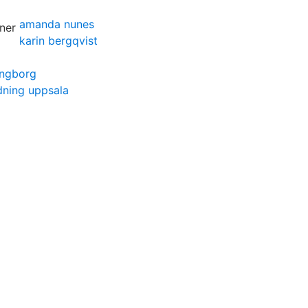
amanda nunes
karin bergqvist
ingborg
dning uppsala