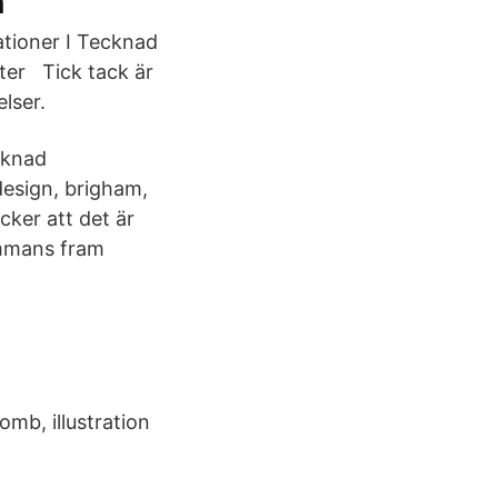
n
ationer I Tecknad
efter Tick tack är
lser.
cknad
 design, brigham,
ycker att det är
sammans fram
omb, illustration