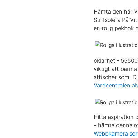
Hämta den här Ve
Stil Isolera På V
en rolig pekbok 
oklarhet - 555007
viktigt att barn 
affischer som Dju
Vardcentralen al
Hitta aspiration d
– hämta denna ro
Webbkamera sor