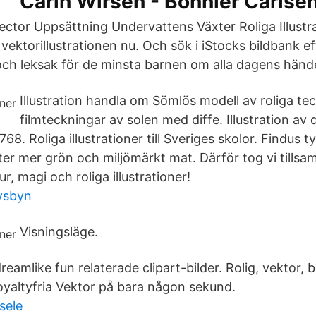
Carin Wirsén - Bonnier Carlse
ctor Uppsättning Undervattens Växter Roliga Illustr
it vektorillustrationen nu. Och sök i iStocks bildbank 
och leksak för de minsta barnen om alla dagens hände
Illustration handla om Sömlös modell av roliga te
filmteckningar av solen med diffe. Illustration av
68. Roliga illustrationer till Sveriges skolor. Findus t
äter mer grön och miljömärkt mat. Därför tog vi till
r, magi och roliga illustrationer!
vsbyn
Visningsläge.
reamlike fun relaterade clipart-bilder. Rolig, vektor, b
yaltyfria Vektor på bara någon sekund.
sele