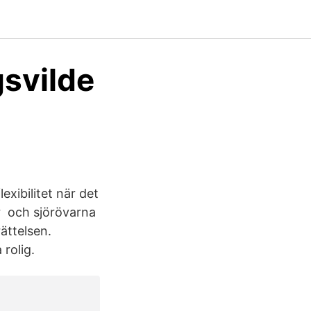
gsvilde
exibilitet när det
er och sjörövarna
rättelsen.
 rolig.