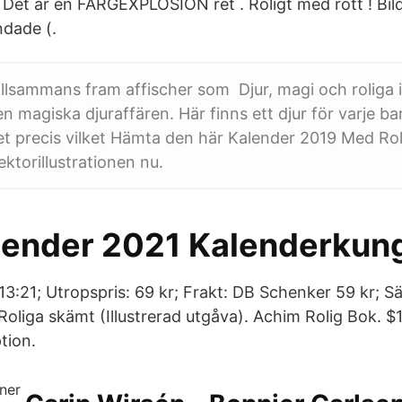
 Det är en FARGEXPLOSION ret . Roligt med rött ! Bil
ndade (.
tillsammans fram affischer som Djur, magi och roliga il
Den magiska djuraffären. Här finns ett djur för varje b
t precis vilket Hämta den här Kalender 2019 Med Rol
vektorillustrationen nu.
ender 2021 Kalenderkun
13:21; Utropspris: 69 kr; Frakt: DB Schenker 59 kr; S
Roliga skämt (Illustrerad utgåva‪)‬. Achim Rolig Bok. $1
tion.