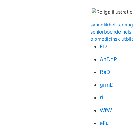
sannolikhet tärning
seniorboende hels
biomedicinsk utbil
FD
AnDoP
RaD
grmD
ri
WfW
eFu